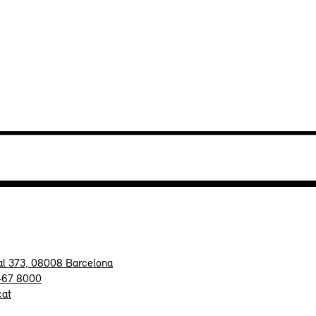
al 373, 08008 Barcelona
 467 8000
cat