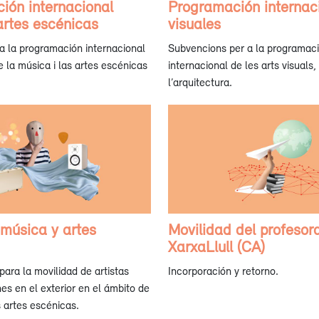
ión internacional
Programación internaci
artes escénicas
visuales
a la programación internacional
Subvencions per a la programac
e la música i las artes escénicas
internacional de les arts visuals, 
l’arquitectura.
 música y artes
Movilidad del profesor
XarxaLlull (CA)
ara la movilidad de artistas
Incorporación y retorno.
es en el exterior en el ámbito de
s artes escénicas.