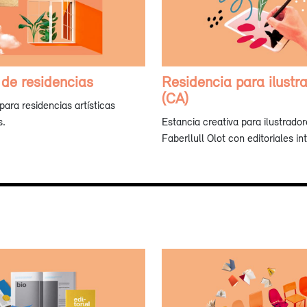
 de residencias
Residencia para ilustr
(CA)
ara residencias artísticas
s.
Estancia creativa para ilustrado
Faberllull Olot con editoriales in