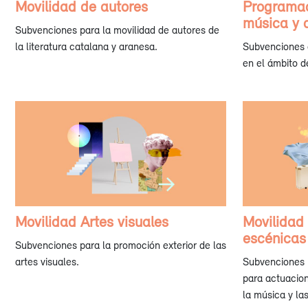
Movilidad de autores
Programac
música y 
Subvenciones para la movilidad de autores de
la literatura catalana y aranesa.
Subvenciones 
en el ámbito d
Movilidad Artes visuales
Movilidad
escénicas
Subvenciones para la promoción exterior de las
artes visuales.
Subvenciones p
para actuacion
la música y la