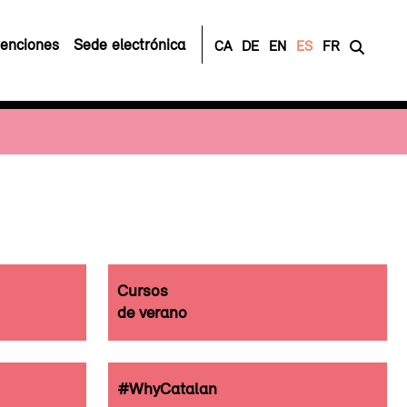
enciones
Sede electrónica
CA
DE
EN
ES
FR
Cursos
de verano
#WhyCatalan