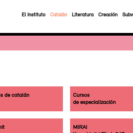
El Instituto
Catalán
Literatura
Creación
Subv
os de catalán
Cursos
de especialización
it
MIRA!