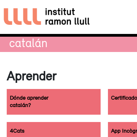
catalán
Aprender
Dónde aprender
Certificad
catalán?
4Cats
App Incògn