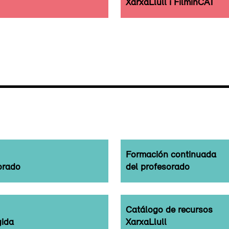
XarxaLlull i FilminCAT
Formación continuada
orado
del profesorado
Catálogo de recursos
gida
XarxaLlull