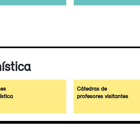
ística
nes
Cátedras de
ística
profesores visitantes