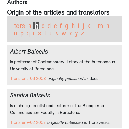
Authors
Origin of the articles and translators
b
tots
a
c
d
e
f
g
h
i
j
k
l
m
n
o
p
q
r
s
t
u
v
w
x
y
z
Albert Balcells
is professor of Contemporary History at the Autonomous
University of Barcelona.
Transfer #03 2008
originally published in
Idees
Sandra Balsells
is a photojournalist and lecturer at the Blanquerna
Communication Faculty in Barcelona.
Transfer #02 2007
originally published in
Transversal