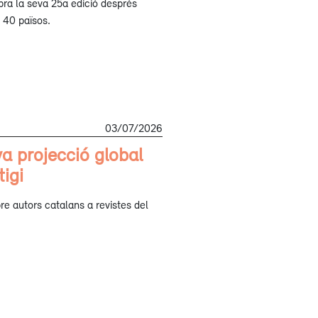
bra la seva 25a edició després
 40 països.
03/07/2026
a projecció global
tigi
re autors catalans a revistes del