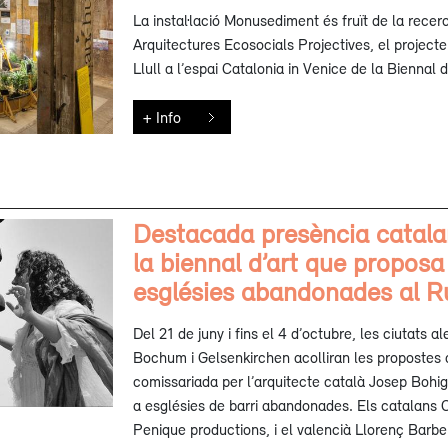
La instal·lació Monusediment és fruït de la rece
Arquitectures Ecosocials Projectives, el projecte
Llull a l’espai Catalonia in Venice de la Biennal
+ Info
Destacada presència catala
la biennal d’art que propos
esglésies abandonades al R
Del 21 de juny i fins el 4 d’octubre, les ciutats
Bochum i Gelsenkirchen acolliran les propostes a
comissariada per l’arquitecte català Josep Bohi
a esglésies de barri abandonades. Els catalans
Penique productions, i el valencià Llorenç Barb