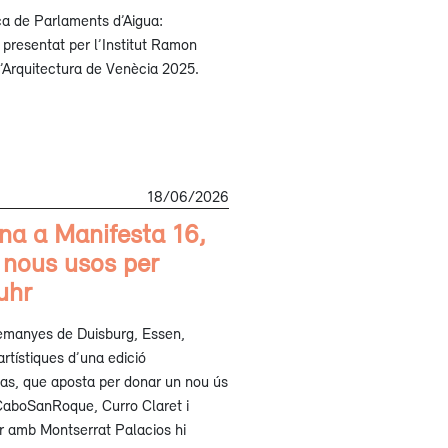
rca de Parlaments d’Aigua:
 presentat per l’Institut Ramon
 d’Arquitectura de Venècia 2025.
18/06/2026
na a Manifesta 16,
a nous usos per
uhr
 alemanyes de Duisburg, Essen,
rtístiques d’una edició
gas, que aposta per donar un nou ús
 CaboSanRoque, Curro Claret i
er amb Montserrat Palacios hi