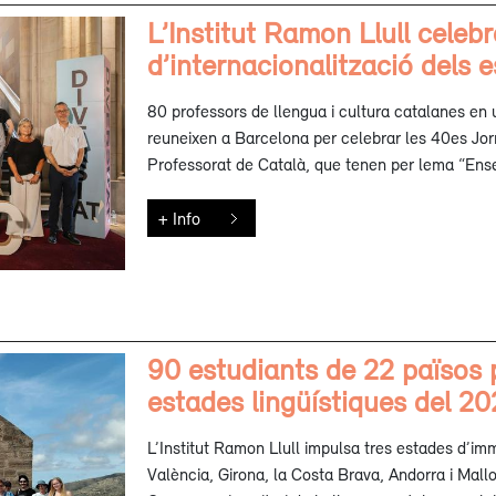
L’Institut Ramon Llull celeb
d’internacionalització dels 
80 professors de llengua i cultura catalanes en un
reuneixen a Barcelona per celebrar les 40es Jor
Professorat de Català, que tenen per lema “Ensen
+ Info
90 estudiants de 22 països 
estades lingüístiques del 2
L’Institut Ramon Llull impulsa tres estades d’imme
València, Girona, la Costa Brava, Andorra i Mall