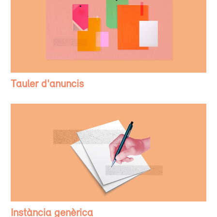
Tauler d'anuncis
Instància genèrica