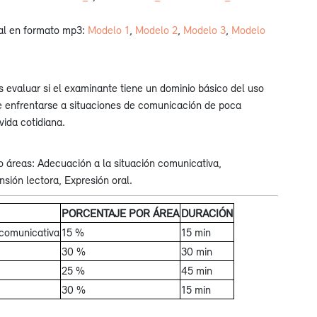
al en formato mp3:
Modelo 1
,
Modelo 2
,
Modelo 3
,
Modelo
s evaluar si el examinante tiene un dominio básico del uso
e enfrentarse a situaciones de comunicación de poca
vida cotidiana.
 áreas: Adecuación a la situación comunicativa,
ión lectora, Expresión oral.
PORCENTAJE POR ÁREA
DURACIÓN
 comunicativa
15 %
15 min
30 %
30 min
25 %
45 min
30 %
15 min