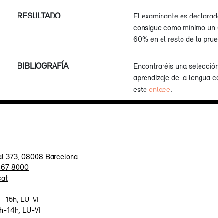
RESULTADO
El examinante es declarado
consigue como mínimo un 6
60% en el resto de la prue
BIBLIOGRAFÍA
Encontraréis una selección 
aprendizaje de la lengua 
este
enlace
.
al 373, 08008 Barcelona
 467 8000
cat
- 15h, LU-VI
9h-14h, LU-VI