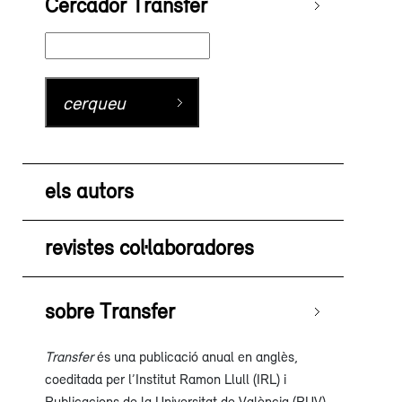
Cercador Transfer
els autors
revistes col·laboradores
sobre Transfer
Transfer
és una publicació anual en anglès,
coeditada per l’Institut Ramon Llull (IRL) i
Publicacions de la Universitat de València (PUV),