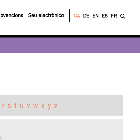
bvencions
Seu electrònica
CA
DE
EN
ES
FR
r
s
t
u
v
w
x
y
z
a.