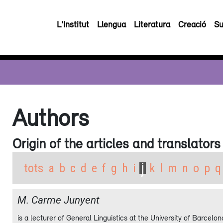
L'Institut
Llengua
Literatura
Creació
Su
Authors
Origin of the articles and translators
j
tots
a
b
c
d
e
f
g
h
i
k
l
m
n
o
p
q
M. Carme Junyent
is a lecturer of General Linguistics at the University of Barcelon