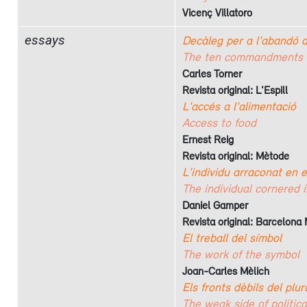
Vicenç Villatoro
essays
Decàleg per a l'abandó 
The ten commandments f
Carles Torner
Revista original: L'Espill
L'accés a l'alimentació
Access to food
Ernest Reig
Revista original: Mètode
L'individu arraconat en 
The individual cornered 
Daniel Gamper
Revista original: Barcelona 
El treball del símbol
The work of the symbol
Joan-Carles Mèlich
Els fronts dèbils del plur
The weak side of politica