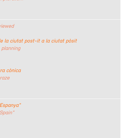
viewed
 la ciutat post-it a la ciutat pòsit
 planning
ura cònica
craze
a Espanya"
 Spain"