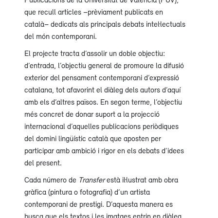
que recull articles –prèviament publicats en
català– dedicats als principals debats intel·lectuals
del món contemporani.
El projecte tracta d’assolir un doble objectiu:
d’entrada, l’objectiu general de promoure la difusió
exterior del pensament contemporani d’expressió
catalana, tot afavorint el diàleg dels autors d’aquí
amb els d’altres països. En segon terme, l’objectiu
més concret de donar suport a la projecció
internacional d’aquelles publicacions periòdiques
del domini lingüístic català que aposten per
participar amb ambició i rigor en els debats d’idees
del present.
Cada número de
Transfer
està il·lustrat amb obra
gràfica (pintura o fotografia) d’un artista
contemporani de prestigi. D’aquesta manera es
busca que els textos i les imatges entrin en diàleg,