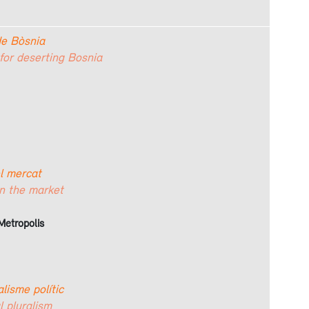
de Bòsnia
or deserting Bosnia
el mercat
in the market
Metropolis
alisme polític
l pluralism