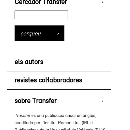
Cercador Transfer
els autors
revistes col·laboradores
sobre Transfer
Transfer
és una publicació anual en anglès,
coeditada per l’Institut Ramon Llull (IRL) i
Publicacions de la Universitat de València (PUV),