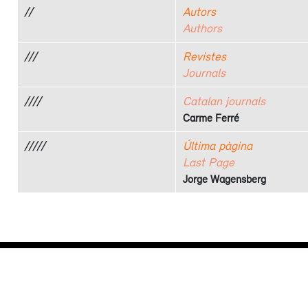
//
Autors
Authors
///
Revistes
Journals
////
Catalan journals
Carme Ferré
/////
Última pàgina
Last Page
Jorge Wagensberg