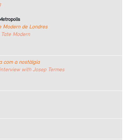
g
Metropolis
te Modern de Londres
e Tate Modern
a com a nostàlgia
 interview with Josep Termes