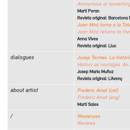
Anonymous or somethin
Martí Peran
Revista original: Barcelona 
Joan Miró torna a la Ta
Joan Miró returns to th
Anna Vives
Revista original: Lluc
dialogues
Josep Termes. La històri
History as nostalgia. An
Josep Maria Muñoz
Revista original: L’Avenç
about artist
Frederic Amat (cat)
Frederic Amat (eng)
Martí Sales
/
Ressenyes
Reviews