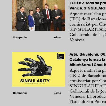
FOTOS: Roda de prem
Venice. SINGULARI
Aquest matí s’ha pr
(IRL) de Barcelona 
comissariat per Ch
SINGULARITAT, qu
Collaterali de la 56
Compartiu
+ info
Venècia.
Arts. Barcelona, 0
Catalunya torna a la
Albert Serra i Chus 
Aquest matí s’ha pr
(IRL) de Barcelona 
comissariat per Ch
SINGULARITAT, que
Collaterali de la 56
Compartiu
+ info
Venècia. La producc
l’Isola di San Pietro