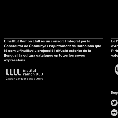
L’Institut Ramon Llull és un consorci integrat per la
La 
Generalitat de Catalunya
i l'
Ajuntament de Barcelona
que
d'A
té com a finalitat la projecció i difusió exterior de la
Piri
llengua i la cultura catalanes en totes les seves
vale
expressions.
Seg