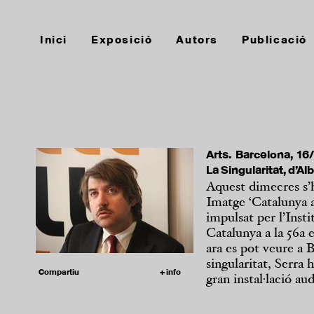
Inici
Exposició
Autors
Publicació
Arts. Barcelona, 16
La Singularitat, d’Al
Aquest dimecres s’h
Imatge ‘Catalunya a
impulsat per l’Inst
Catalunya a la 56a 
ara es pot veure a 
singularitat, Serra
Compartiu
+ info
gran instal·lació au