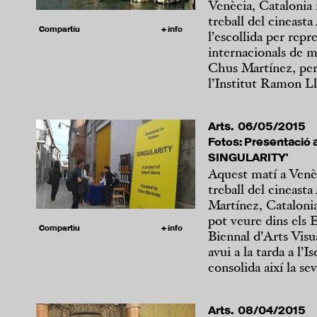
Venècia, Cataloni
treball del cineast
Compartiu
+ info
l’escollida per rep
internacionals de ma
Chus Martínez, per
l’Institut Ramon Llu
Arts. 06/05/2015
Fotos: Presentació a
SINGULARITY'
Aquest matí a Venèc
treball del cineast
Martínez, Catalon
pot veure dins els E
Compartiu
+ info
Biennal d’Arts Visu
avui a la tarda a l’I
consolida així la sev
Arts. 08/04/2015