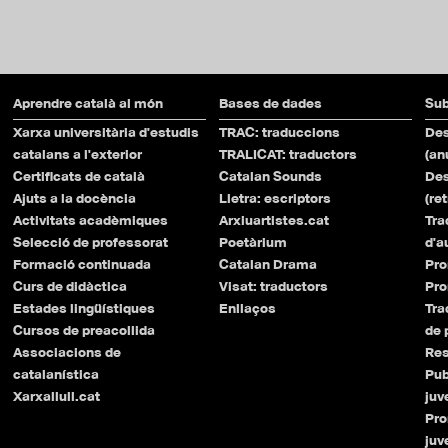
Aprendre català al món
Bases de dades
Sub
Xarxa universitària d'estudis
TRAC: traduccions
Des
catalans a l'exterior
TRALICAT: traductors
(an
Certificats de català
Catalan Sounds
Des
Ajuts a la docència
Lletra: escriptors
(re
Activitats acadèmiques
Arxiuartistes.cat
Tra
Selecció de professorat
Poetàrium
d'a
Formació continuada
Catalan Drama
Pro
Curs de didàctica
Visat: traductors
Pro
Estades lingüístiques
Enllaços
Tra
Cursos de preacollida
de
Associacions de
Res
catalanística
Pub
Xarxallull.cat
juv
Pro
juv