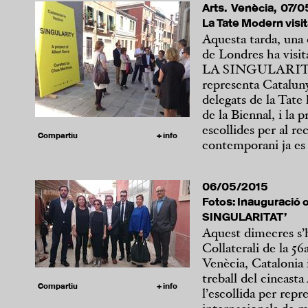
Arts. Venècia, 07/
La Tate Modern visita
Aquesta tarda, una
de Londres ha visita
LA SINGULARITAT, 
representa Cataluny
delegats de la Tate 
de la Biennal, i la 
escollides per al re
Compartiu
+ info
contemporani ja es v
06/05/2015
Fotos: Inauguració of
SINGULARITAT’
Aquest dimecres s’h
Collaterali de la 56
Venècia, Cataloni
treball del cineast
Compartiu
+ info
l’escollida per rep