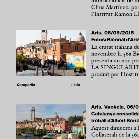
internacionals de ma
Chus Martínez, per
l’Institut Ramon Llul
Arts. 06/05/2015
Fotos: Biennal d'Art
La ciutat italiana d
novembre la 56a Bi
presenta un nou pro
LA SINGULARITAT,
produït per l'Insti
Compartiu
+ info
Arts. Venècia, 06/
Catalunya consolida
treball d’Albert Serr
Aquest dimecres s’h
Collaterali de la 56