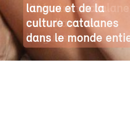
littérature catalane
vers d'autres
langues.
ACTUALITÉS