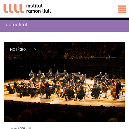
actualitat
/>
/>
/>
/>
/>
/>
/>
/>
/>
/>
/>
/>
/>
/>
/>
/>
NOTÍCIES
30/07/2026