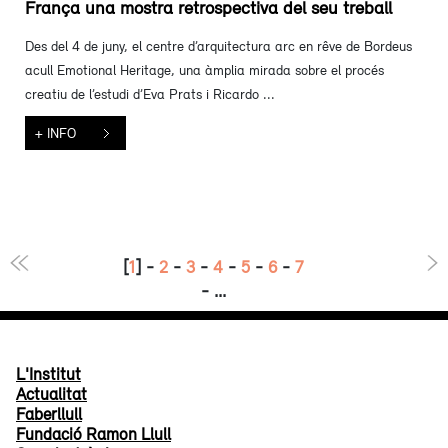
França una mostra retrospectiva del seu treball
Des del 4 de juny, el centre d’arquitectura arc en rêve de Bordeus
acull Emotional Heritage, una àmplia mirada sobre el procés
creatiu de l’estudi d’Eva Prats i Ricardo ...
+ INFO
[
1
] -
2
-
3
-
4
-
5
-
6
-
7
- ...
L'Institut
Actualitat
Faberllull
Fundació Ramon Llull