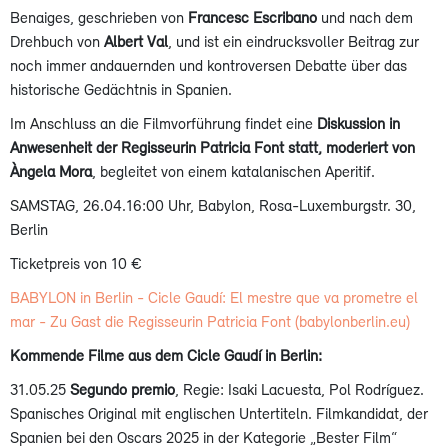
Benaiges, geschrieben von
Francesc Escribano
und nach dem
Drehbuch von
Albert Val
, und ist ein eindrucksvoller Beitrag zur
noch immer andauernden und kontroversen Debatte über das
historische Gedächtnis in Spanien.
Im Anschluss an die Filmvorführung findet eine
Diskussion in
Anwesenheit der Regisseurin Patricia Font statt, moderiert von
Àngela Mora
, begleitet von einem katalanischen Aperitif.
SAMSTAG, 26.04.16:00 Uhr, Babylon, Rosa-Luxemburgstr. 30,
Berlin
Ticketpreis von 10 €
BABYLON in Berlin - Cicle Gaudí: El mestre que va prometre el
mar - Zu Gast die Regisseurin Patricia Font (babylonberlin.eu)
Kommende Filme aus dem Cicle Gaudí in Berlin:
31.05.25
Segundo premio
, Regie: Isaki Lacuesta, Pol Rodríguez.
Spanisches Original mit englischen Untertiteln. Filmkandidat, der
Spanien bei den Oscars 2025 in der Kategorie „Bester Film“