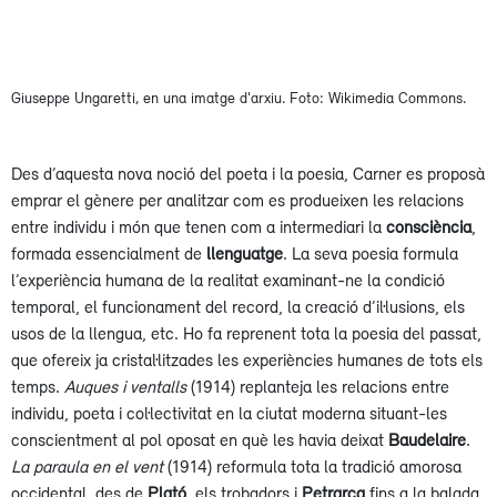
Giuseppe Ungaretti, en una imatge d'arxiu. Foto: Wikimedia Commons.
Des d’aquesta nova noció del poeta i la poesia, Carner es proposà
emprar el gènere per analitzar com es produeixen les relacions
entre individu i món que tenen com a intermediari la
consciència
,
formada essencialment de
llenguatge
. La seva poesia formula
l’experiència humana de la realitat examinant-ne la condició
temporal, el funcionament del record, la creació d’il·lusions, els
usos de la llengua, etc. Ho fa reprenent tota la poesia del passat,
que ofereix ja cristal·litzades les experiències humanes de tots els
temps.
Auques i ventalls
(1914) replanteja les relacions entre
individu, poeta i col·lectivitat en la ciutat moderna situant-les
conscientment al pol oposat en què les havia deixat
Baudelaire
.
La paraula en el vent
(1914) reformula tota la tradició amorosa
occidental, des de
Plató
, els trobadors i
Petrarca
fins a la balada