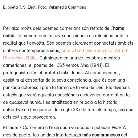
El poeta T. S. Eliot. Foto: Wikimedia Commons
Per això molts dels poemes carnerians són retrats de l’
home
comú
i la manera com la seva consciència es relaciona amb la
realitat que l’envolta. Són poemes clarament connectats amb els
d’altres contemporanis seus,
com «The Love Song of J. Alfred
Prufrock» d’Eliot
. Culminaren en una de les obres mestres
carnerianes, el poema de 1365 versos
Nabí
(1941). El
protagonista n’és el profeta bíblic Jonàs. Al començament,
assistim al despertar de la seva consciència, que és com una
punxada dolorosa i pren la forma de la veu de Déu. Els diversos
estadis que viurà aquesta consciència esdevenen correlat de la
de qualsevol humà. I és analitzada en relació a la història
col·lectiva de les guerres del segle XX i de tots els temps, així com
dels exilis que provocaren.
El mateix Carner era a l’exili quan va acabar i publicar
Nabí
. A
més de poeta, fou un dels intel·lectuals
més compromesos
del