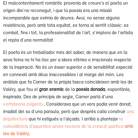
El malcontentament romàntic provenia de creure’s el poeta un
origen diví no reconegut, i que la poesia era una missió
incomparable que eximia de deures. Avui, no sense alguna
resistència, però amb tota equitat, es torna al sentit clàssic: es
combat, fins i tot, la professionalitat de l’art, s’implora de l’artista
el repòs d’una normalitat
El poeta és un treballador més del saber, de manera que en la
seva feina no hi ha lloc per a idees etèries o irracionals respecte
de la inspiració. No és un ésser superior o de sensibilitat especial
en connexió amb déus inaccessibles i al marge del món. Les
anàlisis que fa Carner de la pròpia tasca coincideixen amb les de
Valéry, que fou el
gran enemic
de la
poesia
donada
, espontània,
inspirada. Des de principis de segle, Carner parlà d’una
«orfebreria exigent»
. Considerava que un vers podia venir donat,
irradiat del so d’una paraula, però que després calia construir
una
arquitectura
que hi estigués a l’alçada. I arribà a plantejar
la
coincidència d’aquestes seves nocions de la creació poètica
amb
les de Valéry
.