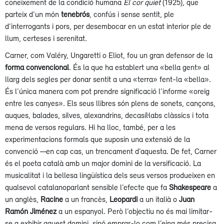
coneixement de la condició humana
El cor quiet
(1925), que
parteix d’un món
tenebrós
, confús i sense sentit, ple
d’interrogants i pors, per desembocar en un estat interior ple de
llum, certeses i serenitat.
Carner, com Valéry, Ungaretti o Eliot, fou un gran defensor de la
forma convencional
. És la que ha establert una «bella gent» al
llarg dels segles per donar sentit a una «terra» fent-la «bella».
És l’única manera com pot prendre significació l’informe «oreig
entre les canyes». Els seus llibres són plens de sonets, cançons,
auques, balades, silves, alexandrins, decasíl·labs clàssics i tota
mena de versos regulars. Hi ha lloc, també, per a les
experimentacions formals que suposin una extensió de la
convenció —en cap cas, un trencament d’aquesta. De fet, Carner
és el poeta català amb un major domini de la versificació. La
musicalitat i la bellesa lingüística dels seus versos produeixen en
qualsevol catalanoparlant sensible l’efecte que fa
Shakespeare
a
un anglès,
Racine
a un francès,
Leopardi
a un italià o
Juan
Ramón Jiménez
a un espanyol. Però l’objectiu no és mai limitar-
se a exhibir aquest domini, sinó emprar-lo com l’eina més precisa