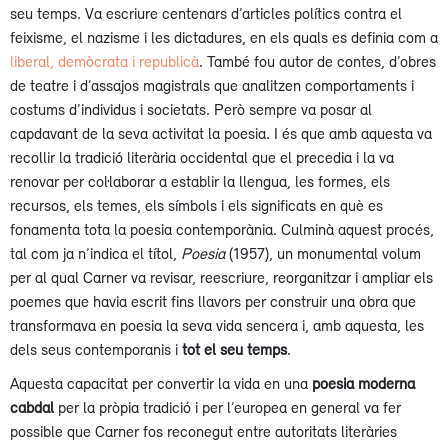
seu temps. Va escriure centenars d’articles polítics contra el
feixisme, el nazisme i les dictadures, en els quals es definia com a
liberal, demòcrata i republicà
. També fou autor de contes, d’obres
de teatre i d’assajos magistrals que analitzen comportaments i
costums d’individus i societats. Però sempre va posar al
capdavant de la seva activitat la poesia. I és que amb aquesta va
recollir la tradició literària occidental que el precedia i la va
renovar per col·laborar a establir la llengua, les formes, els
recursos, els temes, els símbols i els significats en què es
fonamenta tota la poesia contemporània. Culminà aquest procés,
tal com ja n’indica el títol,
Poesia
(1957), un monumental volum
per al qual Carner va revisar, reescriure, reorganitzar i ampliar els
poemes que havia escrit fins llavors per construir una obra que
transformava en poesia la seva vida sencera i, amb aquesta, les
dels seus contemporanis i
tot el seu temps
.
Aquesta capacitat per convertir la vida en una
poesia moderna
cabdal
per la pròpia tradició i per l’europea en general va fer
possible que Carner fos reconegut entre autoritats literàries