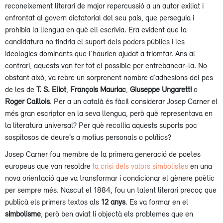
reconeixement literari de major repercussió a un autor exiliat i
enfrontat al govern dictatorial del seu país, que perseguia i
prohibia la llengua en què ell escrivia. Era evident que la
candidatura no tindria el suport dels poders públics i les
ideologies dominants que l’haurien ajudat a triomfar. Ans al
contrari, aquests van fer tot el possible per entrebancar-la. No
obstant això, va rebre un sorprenent nombre d’adhesions del pes
de les de
T. S. Eliot
,
François Mauriac
,
Giuseppe
Ungaretti
o
Roger Caillois
. Per a un català és fàcil considerar Josep Carner el
més gran escriptor en la seva llengua, però què representava en
la literatura universal? Per què recollia aquests suports poc
sospitosos de deure’s a motius personals o polítics?
Josep Carner fou membre de la primera generació de poetes
europeus que van resoldre
la crisi dels valors simbolistes
en una
nova orientació que va transformar i condicionar el gènere poètic
per sempre més. Nascut el 1884, fou un talent literari precoç que
publicà els primers textos als
12 anys
. Es va formar en el
simbolisme
, però ben aviat li objectà els problemes que en