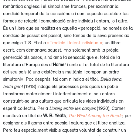
romàntica anglesa i el simbolisme francès, per examinar la
condició temporal de la consciència i com aquesta estableix les
formes de relació i comunicació entre individu i entorn, jo i altre.
És un llibre que es realitza en aquella «percepció, no només de la
condició de passat del passat, sinó també de la seva presència»
que exigia T. S. Eliot a
«Tradició i talent individual»
; un llibre
escrit, com demanava aquest, «no solament amb la pròpia
generació als ossos, sinó amb la sensació que el total de la
literatura d’Europa des d’
Homer
i amb ell el total de la literatura
del seu país té una existència simultània i compon un ordre
simultani». Poc després, tal com n’indica el títol,
Bella terra,
bella gent
(1918) indaga els processos pels quals un poble
transforma materialment i intel·lectualment el seu entorn
construint-se una cultura que articula les vides individuals en
esperit col·lectiu. Per a
L’oreig entre les canyes
(1920), Carner
manllevà un títol de
W. B. Yeats
,
The Wind Among the Reeds
, per
designar els lligams entre poesia i natura que el llibre analitza.
Però feu especialment visible aquesta voluntat de construir un