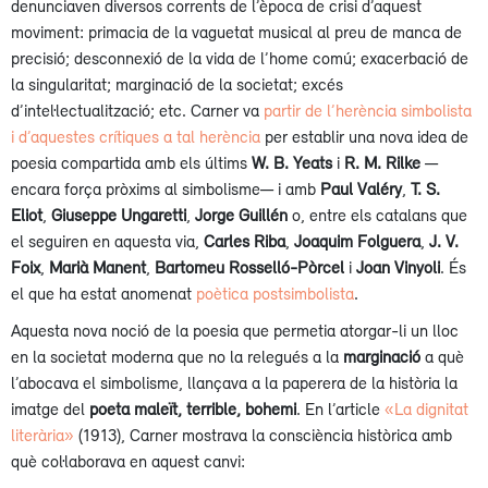
denunciaven diversos corrents de l’època de crisi d’aquest
moviment: primacia de la vaguetat musical al preu de manca de
precisió; desconnexió de la vida de l’home comú; exacerbació de
la singularitat; marginació de la societat; excés
d’intel·lectualització; etc. Carner va
partir de l’herència simbolista
i d’aquestes crítiques a tal herència
per establir una nova idea de
poesia compartida amb els últims
W. B. Yeats
i
R. M. Rilke
—
encara força pròxims al simbolisme— i amb
Paul Valéry
,
T. S.
Eliot
,
Giuseppe Ungaretti
,
Jorge
Guillén
o, entre els catalans que
el seguiren en aquesta via,
Carles Riba
,
Joaquim Folguera
,
J. V.
Foix
,
Marià Manent
,
Bartomeu Rosselló-Pòrcel
i
Joan Vinyoli
. És
el que ha estat anomenat
poètica postsimbolista
.
Aquesta nova noció de la poesia que permetia atorgar-li un lloc
en la societat moderna que no la relegués a la
marginació
a què
l’abocava el simbolisme, llançava a la paperera de la història la
imatge del
poeta maleït, terrible, bohemi
. En l’article
«La dignitat
literària»
(1913), Carner mostrava la consciència històrica amb
què col·laborava en aquest canvi: