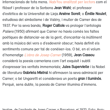
internacionals de tota mena.
Nabí
fou analitzat per lectors
com el
filòsof i professor de la Sorbona
Jean Wahl
; el professor
d’estètica de la Universitat de Lieja
Arsène Soreil
; o
Émilie Noulet
,
estudiosa del simbolisme i de Valéry, i muller de Carner des de
1937. Per la seva banda,
Roger Caillois
va prologar l’antologia
Paliers
(1950) afirmant que Carner no havia comès les faltes
poètiques de distanciar-se de la gent, d’encantar-la inútilment
amb la música del vers o d’esdevenir obscur; havia definit els
sentiments comuns per tal de conèixer-los. O bé, en el volum
d’homenatge
L’obra de Josep Carner
(1959),
Jean Cassou
considerà la poesia carneriana com l’art exquisit i subtil
d’expressar les veritats immemorials;
Jules Supervielle
i la Nobel
de literatura
Gabriela Mistral
hi afirmaven la seva admiració per
Carner; o bé Ungaretti el considerava un poeta
gran i lluminós
.
Perquè, sens dubte, la poesia de Carner il·lumina d’immens.
Imatge de l'arribada de Josep Carner a Barcelona, el 1970. Foto: Arxiu.