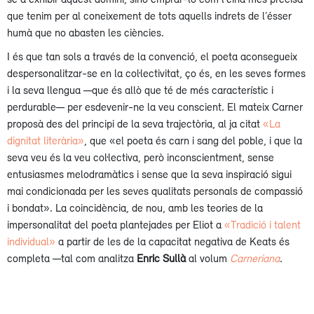
que tenim per al coneixement de tots aquells indrets de l’ésser
humà que no abasten les ciències.
I és que tan sols a través de la convenció, el poeta aconsegueix
despersonalitzar-se en la col·lectivitat, ço és, en les seves formes
i la seva llengua —que és allò que té de més característic i
perdurable— per esdevenir-ne la veu conscient. El mateix Carner
proposà des del principi de la seva trajectòria, al ja citat
«La
dignitat literària»
, que «el poeta és carn i sang del poble, i que la
seva veu és la veu col·lectiva, però inconscientment, sense
entusiasmes melodramàtics i sense que la seva inspiració sigui
mai condicionada per les seves qualitats personals de compassió
i bondat». La coincidència, de nou, amb les teories de la
impersonalitat del poeta plantejades per Eliot a
«Tradició i talent
individual»
a partir de les de la capacitat negativa de Keats és
completa —tal com analitza
Enric Sullà
al volum
Carneriana
.