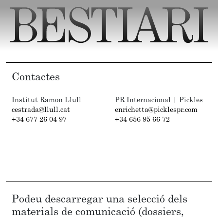
Contactes
Institut Ramon Llull
PR Internacional | Pickles
cestrada@llull.cat
enrichetta@picklespr.com
+34 677 26 04 97
+34 656 95 66 72
Podeu descarregar una selecció dels
materials de comunicació (dossiers,