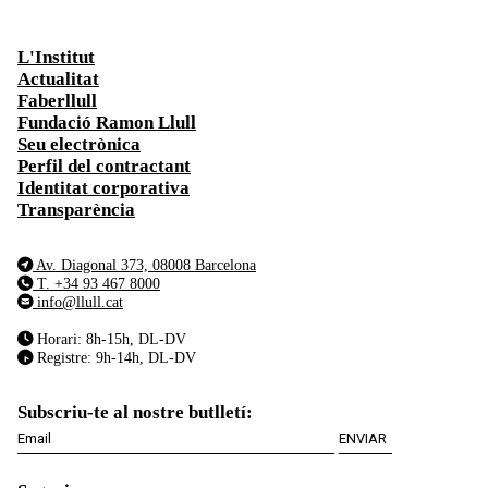
L'Institut
Actualitat
Faberllull
Fundació Ramon Llull
Seu electrònica
Perfil del contractant
Identitat corporativa
Transparència
Av. Diagonal 373, 08008 Barcelona
T. +34 93 467 8000
info@llull.cat
Horari: 8h-15h, DL-DV
Registre: 9h-14h, DL-DV
Subscriu-te al nostre butlletí: