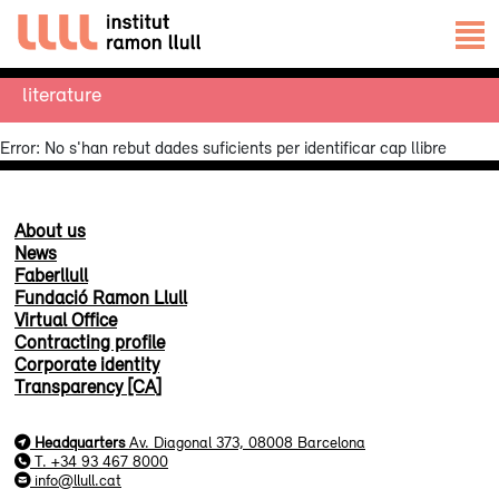
literature
Error: No s'han rebut dades suficients per identificar cap llibre
About us
News
Faberllull
Fundació Ramon Llull
Virtual Office
Contracting profile
Corporate identity
Transparency [CA]
Headquarters
Av. Diagonal 373, 08008 Barcelona
T. +34 93 467 8000
info@llull.cat