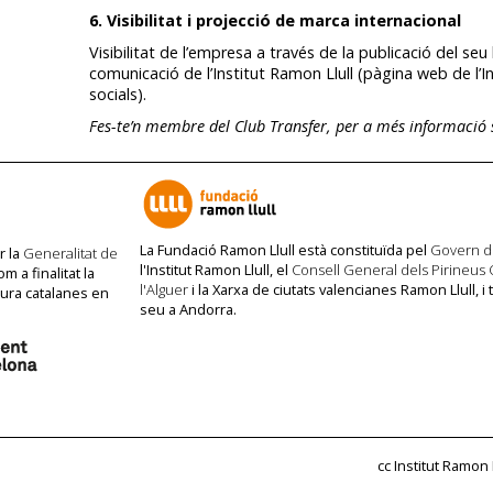
6. Visibilitat i projecció de marca internacional
Visibilitat de l’empresa a través de la publicació del seu
comunicació de l’Institut Ramon Llull (pàgina web de l’I
socials).
Fes-te’n membre del Club Transfer, per a més informació 
La Fundació Ramon Llull està constituïda pel
Govern d
r la
Generalitat de
l'Institut Ramon Llull, el
Consell General dels Pirineus 
m a finalitat la
l'Alguer
i la Xarxa de ciutats valencianes Ramon Llull, i 
ltura catalanes en
seu a Andorra.
cc Institut Ramon 