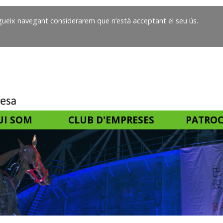
segueix navegant considerarem que n’està acceptant el seu ús.
UI SOM
CLUB D'EMPRESES
PATROC