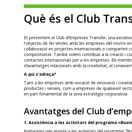
Què és el Club Tran
Et presentem el Club d’Empreses Transfer, una iniciativ
l'objectiu de fer vincles amb les empreses del nostre ent
col·laboració en projectes internacionals o compartint
competitivitat. També volem contribuir a la creació i c
contactes internacionals per a les empreses. Els memb
d’avantatges relacionats amb la creativitat, el coneixeme
A qui s'adreça?
Tant a les empreses amb vocació de innovació i creativi
productes i serveis, com a empreses de qualsevol sector
en part fonamental de la seva estratègia corporativa.
Avantatges del Club d’emp
1. Assistència a les activitats del programa «Busi
Invitacions per assistir a les activitats del programa “Bu