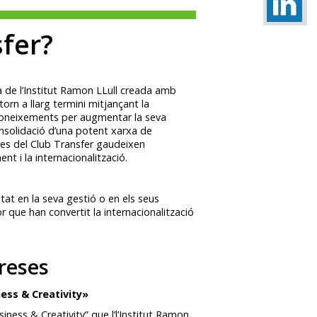
sfer?
a de l’Institut Ramon LLull creada amb
orn a llarg termini mitjançant la
 coneixements per augmentar la seva
onsolidació d’una potent xarxa de
res del Club Transfer gaudeixen
nt i la internacionalització.
tat en la seva gestió o en els seus
 que han convertit la internacionalització
reses
ness & Creativity»
siness & Creativity” que l’l’Institut Ramon