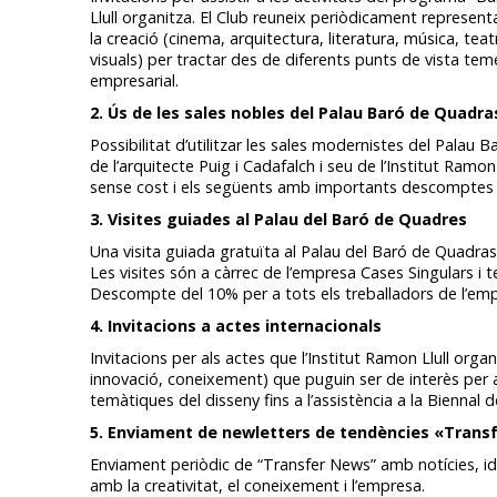
Llull organitza. El Club reuneix periòdicament represen
la creació (cinema, arquitectura, literatura, música, tea
visuals) per tractar des de diferents punts de vista te
empresarial.
2. Ús de les sales nobles del Palau Baró de Quadra
Possibilitat d’utilitzar les sales modernistes del Palau 
de l’arquitecte Puig i Cadafalch i seu de l’Institut Ramon 
sense cost i els següents amb importants descomptes so
3. Visites guiades al Palau del Baró de Quadres
Una visita guiada gratuïta al Palau del Baró de Quadra
Les visites són a càrrec de l’empresa Cases Singulars i 
Descompte del 10% per a tots els treballadors de l’emp
4. Invitacions a actes internacionals
Invitacions per als actes que l’Institut Ramon Llull organi
innovació, coneixement) que puguin ser de interès per
temàtiques del disseny fins a l’assistència a la Biennal 
5. Enviament de newletters de tendències «Trans
Enviament periòdic de “Transfer News” amb notícies, ide
amb la creativitat, el coneixement i l’empresa.