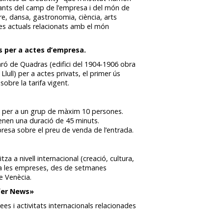
tants del camp de l’empresa i del món de
tre, dansa, gastronomia, ciència, arts
mes actuals relacionats amb el món
s per a actes d’empresa.
Baró de Quadras (edifici del 1904-1906 obra
Llull) per a actes privats, el primer ús
bre la tarifa vigent.
s per a un grup de màxim 10 persones.
tenen una duració de 45 minuts.
resa sobre el preu de venda de l’entrada.
tza a nivell internacional (creació, cultura,
 a les empreses, des de setmanes
de Venècia.
fer News»
es i activitats internacionals relacionades