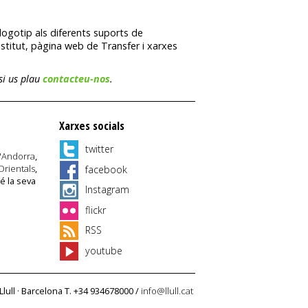
 logotip als diferents suports de
nstitut, pàgina web de Transfer i xarxes
si us plau
contacteu-nos
.
Xarxes socials
twitter
'Andorra
,
Orientals
,
facebook
té la seva
Instagram
flickr
RSS
youtube
Llull · Barcelona T. +34 934678000 /
info@llull.cat