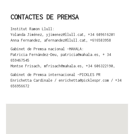
CONTACTES DE PREMSA
Institut Ramon Llull:
Yolanda Jiménez, yjimenez@llull.cat, +34 609616201
Anna Fernandez, afernandez@llull.cat, +616583958
Gabinet de Premsa nacional –MAHALA:
Patricia Fernández-Deu, patricia@mahala.es, + 34
659467545
Montse Frisach, mfrisach@mahala.es, +34 606322190,
Gabinet de Premsa internacional –PICKLES PR
Enrichetta Cardinale / enrichetta@picklespr.com / +34
656956672