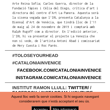
Arte Reina Sofía; Carles Guerra, director de la
Fundació Tàpies i Cèlia del Diego, crítica d'art i
directora del centre d'Art La Panera. Aquesta serà
la sisena vegada que l’IRL presenta Catalunya a la
Biennal d’Art de Venècia, que tindrà lloc de l’11
de maig al 24 de novembre de 2019 i comptarà amb
Ralph Rugoff com a director. En l’edició anterior,
l’IRL hi va presentar el projecte La Venezia che
non si vede, de l’artista Antoni Abad i comissariat
de Mery Cuesta i Roc Parés.
#TOLOSEYOURHEAD
#CATALONIAINVENICE
FACEBOOK.COM/CATALONIAINVENICE
INSTAGRAM.COM/CATALONIAINVENICE
INSTITUT RAMON LLULL:
TWITTER/
/
FACEBOOK
/
INSTAGRAM
/
YOUTUBE
Aquest lloc web fa servir cookies. Si hi segueix navegant
considerarem que n’està acceptant el seu ús.
INFO@LLULL.CAT
//
INSTITUT
Accepteu
Més informació