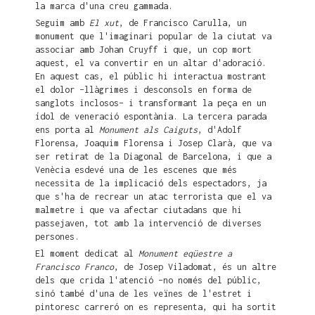
la marca d'una creu gammada.
Seguim amb
El xut
, de Francisco Carulla, un
monument que l'imaginari popular de la ciutat va
associar amb Johan Cruyff i que, un cop mort
aquest, el va convertir en un altar d'adoració.
En aquest cas, el públic hi interactua mostrant
el dolor –llàgrimes i desconsols en forma de
sanglots inclosos– i transformant la peça en un
ídol de veneració espontània. La tercera parada
ens porta al
Monument als Caiguts
, d'Adolf
Florensa, Joaquim Florensa i Josep Clarà, que va
ser retirat de la Diagonal de Barcelona, i que a
Venècia esdevé una de les escenes que més
necessita de la implicació dels espectadors, ja
que s'ha de recrear un atac terrorista que el va
malmetre i que va afectar ciutadans que hi
passejaven, tot amb la intervenció de diverses
persones.
El moment dedicat al
Monument eqüestre a
Francisco
Franco
, de Josep Viladomat, és un altre
dels que crida l'atenció –no només del públic,
sinó també d'una de les veïnes de l'estret i
pintoresc carreró on es representa, qui ha sortit