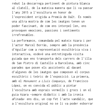
rebut la descarrega pertinent de pintura blanca
al clatell, de la mateixa manera que li va passar
l'any 2015 a l'escultura en honor de
l'expresident erigida a Premià de Dalt. És només
una altra mostra de com les imatges tenen un
poder fascinant, de com ens interpel·len, ens
provoquen emocions, passions i sentiments
irrefrenables.
La performance, comandada pel mateix Azara i per
l'actor Marcel Borràs, sempre amb la presència
d'Aguilar com a representació escultòrica viva i
interactiva, esdevé una entretinguda visita
guiada que ens transporta dels carrers de l'illa
de San Pietro di Castello a Barcelona, amb cinc
parades que posen els assistents al davant
d'algunes de les imatges que composen el corpus
escultòric i teòric de l'exposició. La primera,
amb el
Monument a Lluís Companys
, de Francisco
López, on es convida el públic a pintar
l'escultura amb esprais vermells i grocs i on el
guia Azara –sempre didàctic i amb la ironia
afinada– ens diu, un cop fet l'acte vandàlic, que
a l'escultura original no se li va poder esborrar