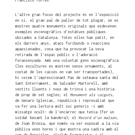
Francisco Torres.
L'altre gran focus del projecte és en l'exposició
en si, el gran pal de paller de tot plegat, on es
mostren quatre monuments originals que esdevenen
exemples escenogràfics d'estàtues públiques
ubicades a Catalunya. Totes elles han patit, en
els darrers anys, atacs furibunds o reaccions
apassionades, cosa que ha provocat la seva
retirada de l'espai públic o l'adoració
forassenyada. Amb una voluntat gens escenogràfica
(les escultures es mostren sense ornaments, al
costat de les caixes on van ser transportades),
hi veiem l'impressionant Pas de setmana santa del
Sant Enterrament, de Salvador Martorell, amb
vestits lluents i nous de trinca i una història
de prop de set segles; el
Monument als caiguts
,
de Genaro Iglesias, republicà i represaliat que
va fer una lectura molt sui generis –i amb
missatge ocult– de l'encàrrec que tenia (fer un
soldat besant la bandera); el
Record d'un malson
,
de Joan Brossa, que només va ser exposat a la via
pública unes hores i que mostra una cadira amb el
cap de Porcioles, alcalde franquista; i el