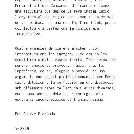
Monument a Lluís Companys, de Francisoc López,
una escultura que des de la seva instal·lació
l'any 1998 al Passeig de Sant Joan no ha deixat
de ser pintada, en una ocasió, fins i tot, per un
col·lectiu d'artistes que la considerava
inexpressiva.
Quatre exemples de com ens afectem i com
interactuem amb les imatges. I de com no les
considerem simples éssers inerts. Tenen vida, ens
generen emocions, provoquen ràbia, ira, fe,
impotència, dolor, alegria o passió, en uns
arguments que aquest projecte comandat per Pedro
Azara detallen a la perfecció, en una dissecció
amb diferents capes de lectura i eixos diversos,
que acaba sent un detallat recorregut pels
esvorancs incontrolables de l'ànima humana.
Per Esteve Plantada
x02z19