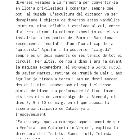
diverses vegades a la finestra per convertir-la
en llotja privilegiada i comentar, sempre que
pot, al jugada. L'escultura del dictador va ser
decapitada i objecte de diversos actes vandàlics
–pintura, nina inflable i estelada al cul, entre
d'altres– durant la cèlebre exposició que el va
instal·lar a les portes del Born de Barcelona
recentment. L'esclafit d'un d'ou al cap de la
"quietista" Aguilar i la posterior "caiguda"
sempre és un dels moments de més tensió de tot el
circuit. Per últim, de nou a dins i ara ja davant
la màquina expenedora, el
Monument a Jordi Pujol
,
de Xavier Martos, retirat de Premià de Dalt i amb
Aguilar ja tirada a terra i amb un destí marcat
des de l'inici: acabar amb el cap i el tronc
pintat de blanc. La performance té lloc durant
els tres dies de vernissatge de la Biennal, els
dies 8, 9 i 10 de maig, en el que suposa la
sisena participació de Catalunya a
l'esdeveniment.
"Fa deu anys que va començar aquets somni de ser
a Venècia, amb Catalonia in Venice", explica la
directora de l'Institut Ramon Llull, Iolanda