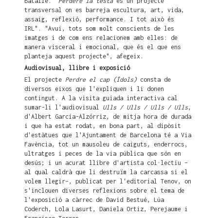
Batallé. "
Perdere la testa
és un projecte
transversal on es barreja escultura, art, vida,
assaig, reflexió, performance. I tot això és
IRL". "Avui, tots som molt conscients de les
imatges i de com ens relacionem amb elles: de
manera visceral i emocional, que és el que ens
planteja aquest projecte", afegeix.
Audiovisual, llibre i exposició
El projecte
Perdre el cap (Ídols)
consta de
diversos eixos que l'expliquen i li donen
contingut. A la visita guiada interactiva cal
sumar-li l'audiovisual
Ulls / Ulls / Ulls / Ulls
,
d'Albert García-Alzórriz, de mitja hora de durada
i que ha estat rodat, en bona part, al dipòsit
d'estàtues que l'Ajuntament de Barcelona té a Via
Favència, tot un mausoleu de caiguts, enderrocs,
ultratges i peces de la via pública que són en
desús; i un acurat llibre d'artista col·lectiu –
al qual caldrà que li destruïm la carcassa si el
volem llegir–, publicat per l'editorial Tenov, on
s'inclouen diverses reflexions sobre el tema de
l'exposició a càrrec de David Bestué, Lúa
Coderch, Lola Lasurt, Daniela Ortiz, Perejaume i