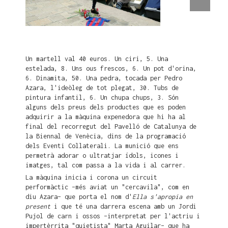
Un martell val 40 euros. Un ciri, 5. Una
estelada, 8. Uns ous frescos, 6. Un pot d'orina,
6. Dinamita, 50. Una pedra, tocada per Pedro
Azara, l'ideòleg de tot plegat, 30. Tubs de
pintura infantil, 6. Un chupa chups, 3. Són
alguns dels preus dels productes que es poden
adquirir a la màquina expenedora que hi ha al
final del recorregut del Pavelló de Catalunya de
la Biennal de Venècia, dins de la programació
dels Eventi Collaterali. La munició que ens
permetrà adorar o ultratjar ídols, icones i
imatges, tal com passa a la vida i al carrer.
La màquina inicia i corona un circuit
performàctic –més aviat un "cercavila", com en
diu Azara– que porta el nom d'
Ella s'apropia en
present
i que té una darrera escena amb un Jordi
Pujol de carn i ossos –interpretat per l'actriu i
impertèrrita "quietista" Marta Aguilar– que ha