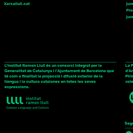
Xarxallull.cat
juv
Pro
juv
L’Institut Ramon Llull és un consorci integrat per la
La 
Generalitat de Catalunya
i l'
Ajuntament de Barcelona
que
d'A
té com a finalitat la projecció i difusió exterior de la
Piri
llengua i la cultura catalanes en totes les seves
vale
expressions.
Seg