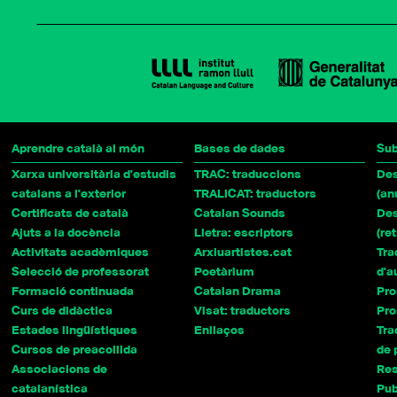
Aprendre català al món
Bases de dades
Sub
Xarxa universitària d'estudis
TRAC: traduccions
Des
catalans a l'exterior
TRALICAT: traductors
(an
Certificats de català
Catalan Sounds
Des
Ajuts a la docència
Lletra: escriptors
(re
Activitats acadèmiques
Arxiuartistes.cat
Tra
Selecció de professorat
Poetàrium
d'a
Formació continuada
Catalan Drama
Pro
Curs de didàctica
Visat: traductors
Pro
Estades lingüístiques
Enllaços
Tra
Cursos de preacollida
de
Associacions de
Res
catalanística
Pub