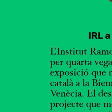
IRL a
L'Institut Ramo
per quarta vega
exposició que r
català a la Bie
Venècia. El de
projecte que mo