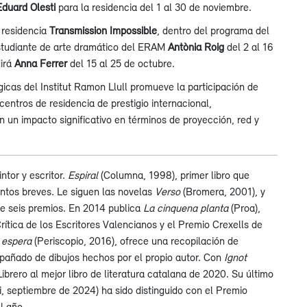
Eduard Olesti
para la residencia del 1 al 30 de noviembre.
a residencia
Transmission Impossible
, dentro del programa del
 estudiante de arte dramático del ERAM
Antònia Roig
del 2 al 16
dirá
Anna Ferrer
del 15 al 25 de octubre.
icas del Institut Ramon Llull promueve la participación de
entros de residencia de prestigio internacional,
 un impacto significativo en términos de proyección, red y
ntor y escritor.
Espiral
(Columna, 1998), primer libro que
entos breves. Le siguen las novelas
Verso
(Bromera, 2001), y
be seis premios. En 2014 publica
La cinquena planta
(Proa),
rítica de los Escritores Valencianos y el Premio Crexells de
 espera
(Periscopio, 2016), ofrece una recopilación de
ompañado de dibujos hechos por el propio autor. Con
Ignot
ibrero al mejor libro de literatura catalana de 2020. Su último
, septiembre de 2024) ha sido distinguido con el Premio
l año.