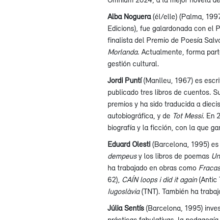
Alba Noguera
(él/elle) (Palma, 1997
Edicions), fue galardonada con el 
finalista del Premio de Poesía Salv
Morlanda
. Actualmente, forma parte
gestión cultural.
Jordi Puntí
(Manlleu, 1967) es escri
publicado tres libros de cuentos. S
premios y ha sido traducida a dieci
autobiográfica, y de
Tot Messi.
En 2
biografía y la ficción, con la que g
Eduard Olesti
(Barcelona, 1995) es 
dempeus
y los libros de poemas
Un
ha trabajado en obras como
Fraca
62),
CAÍN loops i did it again
(Antic 
Iugoslàvia
(TNT). También ha trabaj
Júlia Sentís
(Barcelona, 1995) inves
prácticas fabulativas, la pedagogí