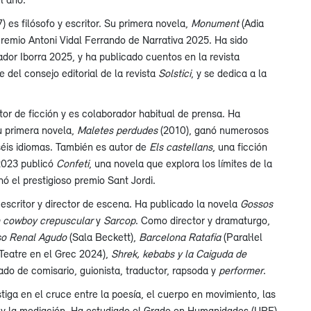
) es filósofo y escritor. Su primera novela,
Monument
(Adia
Premio Antoni Vidal Ferrando de Narrativa 2025. Ha sido
ador Iborra 2025, y ha publicado cuentos en la revista
 del consejo editorial de la revista
Solstici
, y se dedica a la
tor de ficción y es colaborador habitual de prensa. Ha
u primera novela,
Maletes perdudes
(2010), ganó numerosos
séis idiomas. También es autor de
Els castellans
, una ficción
023 publicó
Confeti
, una novela que explora los límites de la
anó el prestigioso premio Sant Jordi.
escritor y director de escena. Ha publicado la novela
Gossos
 cowboy crepuscular
y
Sarcop
. Como director y dramaturgo,
so Renal Agudo
(Sala Beckett),
Barcelona Ratafia
(Paral·lel
Teatre en el Grec 2024),
Shrek, kebabs y la Caiguda de
ado de comisario, guionista, traductor, rapsoda y
performer
.
tiga en el cruce entre la poesía, el cuerpo en movimiento, las
a y la mediación. Ha estudiado el Grado en Humanidades (UPF)