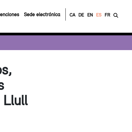
enciones
Sede electrónica
CA
DE
EN
ES
FR
os,
s
Llull