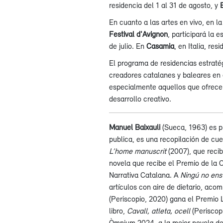
residencia del 1 al 31 de agosto, y
En cuanto a las artes en vivo, en l
Festival d'Avignon
, participará la
de julio. En
Casamia
, en Italia, resi
El programa de residencias estratég
creadores catalanes y baleares en c
especialmente aquellos que ofrecen
desarrollo creativo.
Manuel Baixauli
(Sueca, 1963) es pi
publica, es una recopilación de cu
L’home manuscrit
(2007), que reci
novela que recibe el Premio de la C
Narrativa Catalana. A
Ningú no ens
artículos con aire de dietario, ac
(Periscopio, 2020) gana el Premio L
libro,
Cavall, atleta, ocell
(Periscopi
Òmnium 2024, a la mejor novela de