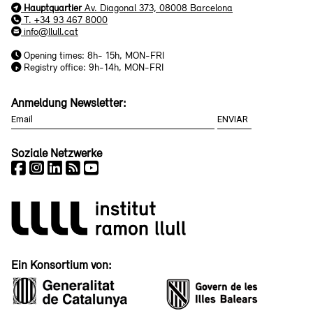
Hauptquartier
Av. Diagonal 373, 08008 Barcelona
T. +34 93 467 8000
info@llull.cat
Opening times: 8h- 15h, MON-FRI
Registry office: 9h-14h, MON-FRI
Anmeldung Newsletter:
Soziale Netzwerke
Ein Konsortium von: