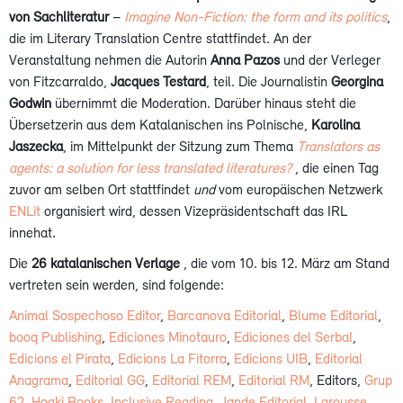
von Sachliteratur
–
Imagine Non-Fiction:
the form and its politics
,
die im Literary Translation Centre stattfindet. An der
Veranstaltung nehmen die Autorin
Anna Pazos
und der Verleger
von Fitzcarraldo,
Jacques Testard
, teil. Die Journalistin
Georgina
Godwin
übernimmt die Moderation. Darüber hinaus steht die
Übersetzerin aus dem Katalanischen ins Polnische,
Karolina
Jaszecka
, im Mittelpunkt der Sitzung zum Thema
Translators as
agents:
a solution for less translated literatures?
, die einen Tag
zuvor am selben Ort stattfindet
und
vom europäischen Netzwerk
ENLit
organisiert wird, dessen Vizepräsidentschaft das IRL
innehat.
Die
26 katalanischen Verlage
, die vom 10. bis 12. März am Stand
vertreten sein werden, sind folgende:
Animal Sospechoso Editor
,
Barcanova Editorial
,
Blume Editorial
,
booq Publishing
,
Ediciones Minotauro
,
Ediciones del Serbal
,
Edicions el Pirata
,
Edicions La Fitorra
,
Edicions UIB
,
Editorial
Anagrama
,
Editorial GG
,
Editorial REM
,
Editorial RM
, Editors,
Grup
62
,
Hoaki Books
,
Inclusive Reading
,
Jande Editorial
,
Larousse