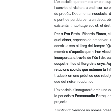
L’exposició, que compta amb el supo
i convida el visitant a endinsar-se
de procés. Documents inacabats, du
a punt de partida per a un debat obe
existents, l’habitatge social, el dret
Per a
Eva Prats
i
Ricardo Flores
, e
quotidiana, capaços de preservar i 
construeixen al llarg del temps: “
Qu
memòria d’aquells que hi han viscut.
incorporats a través de l’ús i del p
ocupat el lloc al llarg dels anys. A
relacions socials que estenen la inf
tradueix en una pràctica que rebutja 
que defineixen cada lloc.
L’exposició s’inaugurarà amb una c
la periodista
Emmanuelle Borne
, e
projecte.
Emotional Heritage
no només presen