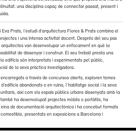
tinuïtat: una disciplina capaç de connectar passat, present i
uïda.
 Eva Prats, l’estudi d’arquitectura Flores & Prats combina el
projectes i una intensa activitat docent. Després del seu pas
dos arquitectes van desenvolupar un enfocament en què la
abilitat de dissenyar i construir. El seu treball presta una
 edificis són interpretats i experimentats pel públic,
ial de la seva pràctica investigadora.
t encarregats a través de concursos oberts, exploren temes
ó d’edificis abandonats o en ruïna, l’habitatge social i la seva
nitaris, així com els espais públics urbans dissenyats amb la
di també ha desenvolupat projectes mòbils o portàtils, ha
eina de documentació arquitectònica i ha concebut formats
 comestible, presentats en exposicions a Barcelona i