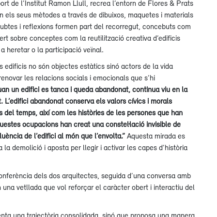
rt de l’Institut Ramon Llull, recrea l’entorn de Flores & Prats
 en els seus mètodes a través de dibuixos, maquetes i materials
btes i reflexions formen part del recorregut, concebuts com
rt sobre conceptes com la reutilització creativa d’edificis
 a heretar o la participació veïnal.
ls edificis no són objectes estàtics sinó actors de la vida
renovar les relacions socials i emocionals que s’hi
an un edifici es tanca i queda abandonat, continua viu en la
 L’edifici abandonat conserva els valors cívics i morals
as del temps, així com les històries de les persones que han
questes ocupacions han creat una constel·lació invisible de
luència de l’edifici al món que l’envolta.”
Aquesta mirada es
la demolició i aposta per llegir i activar les capes d’història
onferència dels dos arquitectes, seguida d’una conversa amb
n una vetllada que vol reforçar el caràcter obert i interactiu del
ta una trajectòria consolidada, sinó que proposa una manera