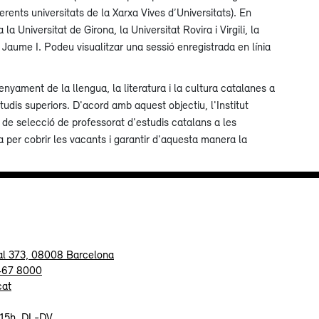
erents universitats de la Xarxa Vives d’Universitats). En
la Universitat de Girona, la Universitat Rovira i Virgili, la
at Jaume I. Podeu visualitzar una sessió enregistrada en línia
nyament de la llengua, la literatura i la cultura catalanes a
studis superiors. D'acord amb aquest objectiu, l'Institut
de selecció de professorat d'estudis catalans a les
a per cobrir les vacants i garantir d'aquesta manera la
al 373, 08008 Barcelona
 467 8000
cat
-15h, DL-DV