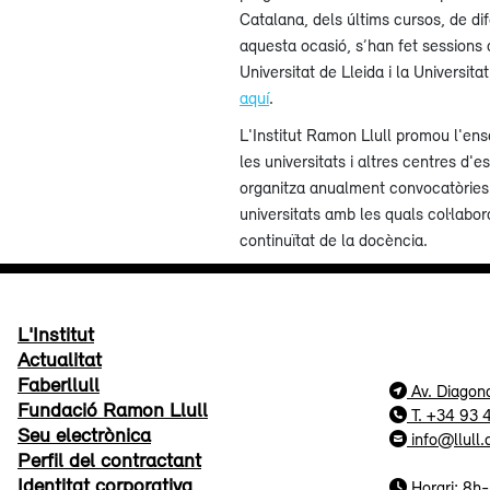
Catalana, dels últims cursos, de dif
aquesta ocasió, s’han fet sessions a 
Universitat de Lleida i la Universit
aquí
.
L'Institut Ramon Llull promou l'ense
les universitats i altres centres d'e
organitza anualment convocatòries 
universitats amb les quals col·labor
continuïtat de la docència.
L'Institut
Actualitat
Faberllull
Av. Diagon
Fundació Ramon Llull
T. +34 93
Seu electrònica
info@llull.
Perfil del contractant
Identitat corporativa
Horari: 8h