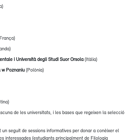
a)
França)
landa)
ientale i Università degli Studi Suor Orsola
(Itàlia)
a w Poznaniu
(Polònia)
tina)
scuna de les universitats, i les bases que regeixen la selecció
t un seguit de sessions informatives per donar a conèixer el
s interessades (estudiants principalment de Filologia