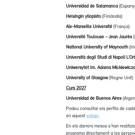
Universidad de Salamanca
(Espany
Helsingin yliopisto
(Finlàndia)
Aix-Marseille Université
(França)
Université Toulouse - Jean Jaurès
(
National University of Maynooth
(Ir
Università degli Studi di Napoli L’Or
Uniwersytet Im. Adama Mickiewicz
University of Glasgow
(Regne Unit)
Curs 2027
Universidad de Buenos Aires
(Argen
Podeu consultar els perfils de cada
en aquest
enllaç
.
En els darrers mesos s’han realitza
programa directament a les persone